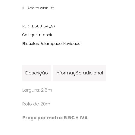
quantity
Add to wishlist
REF:
TE 500-54_97
Categoria:
Loneta
Etiquetas:
Estampado
,
Novidade
Descrição
Informação adicional
Largura: 2.8m
Rolo de 20m
Preço por metro: 5.5€ + IVA