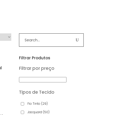
Produtos
Contactos
Search
for:
Filtrar Produtos
Filtrar por preço
l
aliação
Tipos de Tecido
Fio Tinto
(29)
Jacquard
(50)