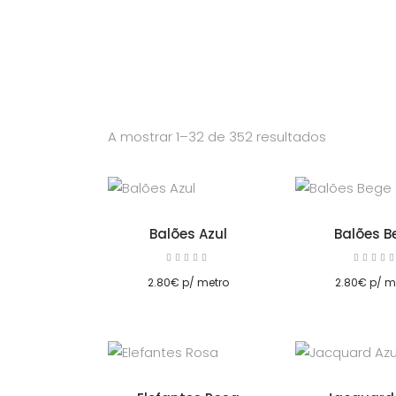
Homepage
Sobre Nós
0
Adicionar
Adicionar
A mostrar 1–32 de 352 resultados
Balões Azul
Balões B
Avaliação
5.00
5.00
Adicionar
Adicionar
de 5
de 5
2.80
€
p/ metro
2.80
€
p/ m