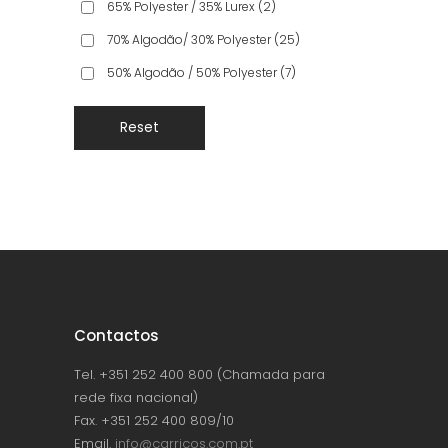
65% Polyester / 35% Lurex
(2)
70% Algodão/ 30% Polyester
(25)
50% Algodão / 50% Polyester
(7)
Reset
Contactos
Tel. +351 252 400 800 (Chamada para
rede fixa nacional)
Fax. +351 252 400 809/10
Email.
info@carricos.com.pt