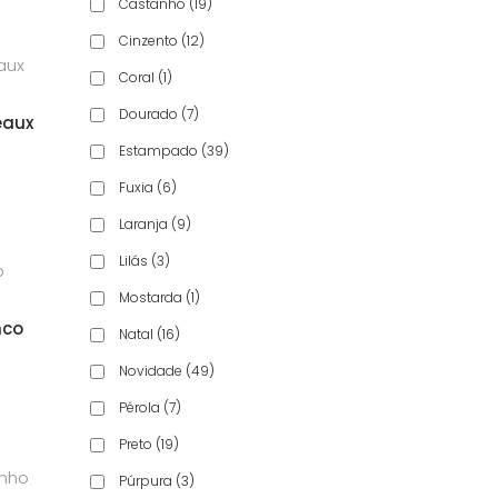
Castanho
(19)
Cinzento
(12)
Coral
(1)
Dourado
(7)
eaux
Estampado
(39)
aliação
Fuxia
(6)
Laranja
(9)
Lilás
(3)
Mostarda
(1)
nco
Natal
(16)
aliação
Novidade
(49)
Pérola
(7)
Preto
(19)
Púrpura
(3)