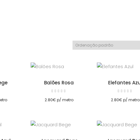
Adicionar
Adicionar
ege
Balões Rosa
Elefantes Azu
Avaliação
Avaliação
Av
5.00
5.00
Adicionar
Adicionar
de 5
de 5
etro
2.80
€
p/ metro
2.80
€
p/ metro