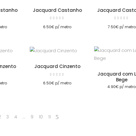
astanho
Jacquard Castanho
Jacquard Cast
Avaliação
Avaliação
Av
5.00
5.00
Adicionar
de 5
de 5
etro
6.50
€
p/ metro
7.50
€
p/ metro
Adicionar
nzento
Jacquard Cinzento
Jacquard com L
Avaliação
Avaliação
5.00
Bege
de 5
etro
6.50
€
p/ metro
4.90
€
p/ metro
2
3
4
…
9
10
11