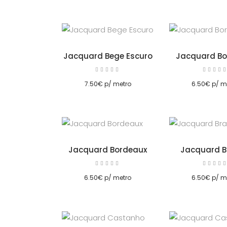
Jacquard Bege Escuro
Jacquard Bo
Avaliação
5.00
5.00
Adicionar
Adicionar
de 5
de 5
7.50
€
p/ metro
6.50
€
p/ m
Jacquard Bordeaux
Jacquard B
Avaliação
5.00
5.00
Adicionar
Adicionar
de 5
de 5
6.50
€
p/ metro
6.50
€
p/ m