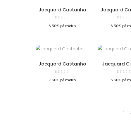
Jacquard Castanho
Jacquard C
Avaliação
5.00
5.00
Adicionar
Adicionar
de 5
de 5
6.50
€
p/ metro
6.50
€
p/ m
Jacquard Castanho
Jacquard Ci
Avaliação
5.00
5.00
de 5
de 5
7.50
€
p/ metro
6.50
€
p/ m
1