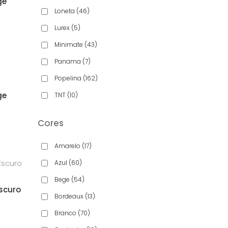
ge
Loneta
(46)
aliação
Lurex
(5)
Minimate
(43)
Panama
(7)
Popelina
(162)
ge
TNT
(10)
aliação
Cores
Amarelo
(17)
Azul
(60)
Bege
(54)
scuro
Bordeaux
(13)
aliação
Branco
(70)