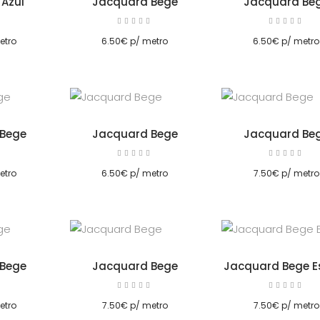
Azul
Jacquard Bege
Jacquard Be
Avaliação
Avaliação
Av
5.00
5.00
Adicionar
Adicionar
de 5
de 5
etro
6.50
€
p/ metro
6.50
€
p/ metro
Bege
Jacquard Bege
Jacquard Be
Avaliação
Avaliação
Av
5.00
5.00
Adicionar
Adicionar
de 5
de 5
etro
6.50
€
p/ metro
7.50
€
p/ metro
Bege
Jacquard Bege
Jacquard Bege E
Avaliação
Avaliação
Av
5.00
5.00
Adicionar
Adicionar
de 5
de 5
etro
7.50
€
p/ metro
7.50
€
p/ metro