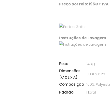
Preço por rolo: 195€ + IVA
Instruções de Lavagem
Peso
14 kg
Dimensões
30 × 2.8 m
(C x L x A)
Composição
100% Polyest
Padrão
Floral