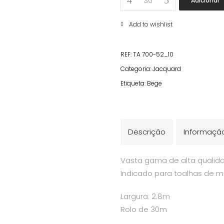
Adicionar
Bege
quantity
Add to wishlist
REF:
TA 700-52_10
Categoria:
Jacquard
Etiqueta:
Bege
Descrição
Informação
Vasta gama de alta qualida
Indicado para toalhas de m
Largura: 2.8m
Rolo de 30m