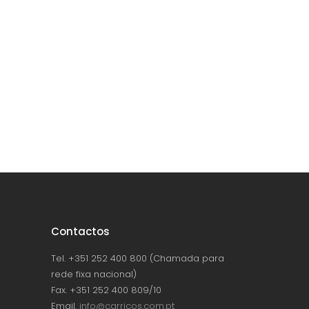
Contactos
Tel. +351 252 400 800 (Chamada para
rede fixa nacional)
Fax. +351 252 400 809/10
Email.
info@carricos.com.pt