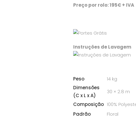
Preço por rolo: 195€ + IVA
Instruções de Lavagem
Peso
14 kg
Dimensões
30 × 2.8 m
(C x L x A)
Composição
100% Polyest
Padrão
Floral