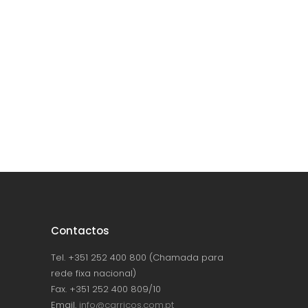
Contactos
Tel. +351 252 400 800 (Chamada para
rede fixa nacional)
Fax. +351 252 400 809/10
Email.
info@carricos.com.pt