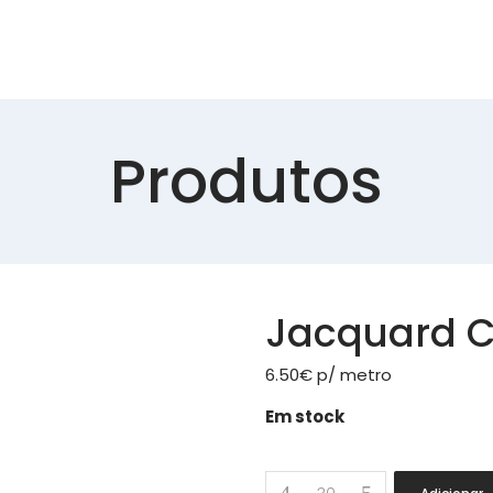
Produtos
Jacquard C
6.50
€
p/ metro
Em stock
Jacquard