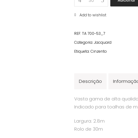
Adicionar
Cinzento
quantity
Add to wishlist
REF:
TA 700-53_7
Categoria:
Jacquard
Etiqueta:
Cinzento
Descrição
Informação
Vasta gama de alta qualida
Indicado para toalhas de m
Largura: 2.8m
Rolo de 30m