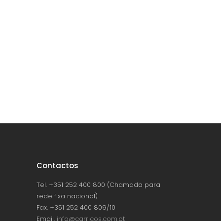
Contactos
Tel. +351 252 400 800 (Chamada para
rede fixa nacional)
Fax. +351 252 400 809/10
Email.
info@carricos.com.pt