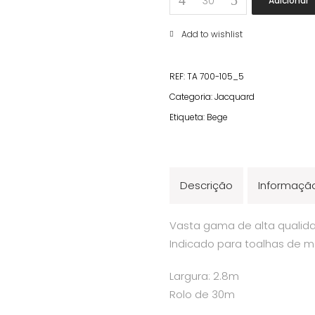
Adicionar
Bege
quantity
Add to wishlist
REF:
TA 700-105_5
Categoria:
Jacquard
Etiqueta:
Bege
Descrição
Informação
Vasta gama de alta qualida
Indicado para toalhas de m
Largura: 2.8m
Rolo de 30m