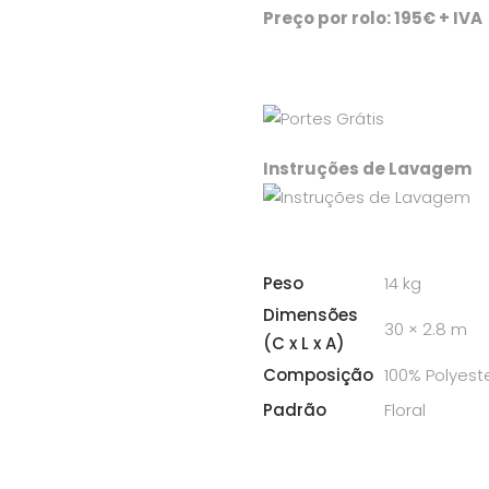
Preço por rolo: 195€ + IVA
Instruções de Lavagem
Peso
14 kg
Dimensões
30 × 2.8 m
(C x L x A)
Composição
100% Polyest
Padrão
Floral