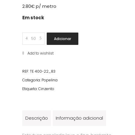
2.80
€
p/ metro
Em stock
Pinta
Adicionar
Pequena
Cinza
Add to wishlist
quantity
REF:
TE 400-22_83
Categoria:
Popelina
Etiqueta:
Cinzento
Descrição
Informação adicional