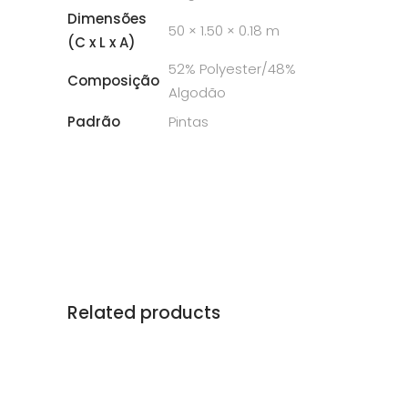
Dimensões
50 × 1.50 × 0.18 m
(C x L x A)
52% Polyester/48%
Composição
Algodão
Padrão
Pintas
Related products