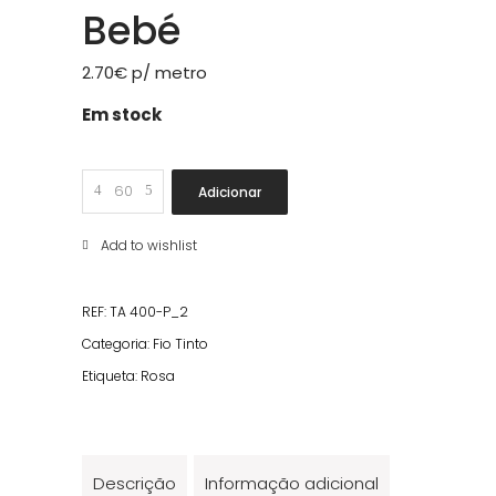
Bebé
2.70
€
p/ metro
Em stock
Xadrez
Adicionar
Miúdo
Fio
Add to wishlist
Tinto
Rosa
REF:
TA 400-P_2
Bebé
Categoria:
Fio Tinto
quantity
Etiqueta:
Rosa
Descrição
Informação adicional