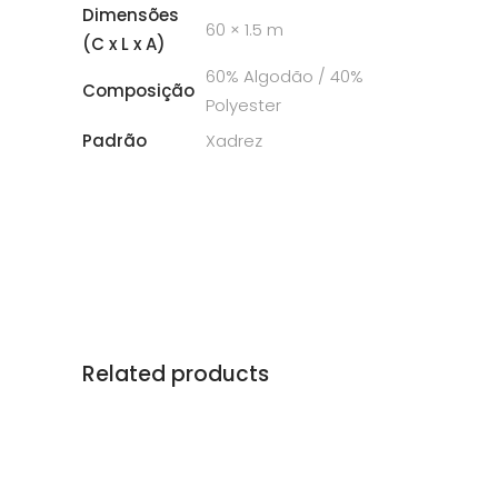
Dimensões
60 × 1.5 m
(C x L x A)
60% Algodão / 40%
Composição
Polyester
Padrão
Xadrez
Related products