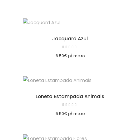
Jacquard Azul
Avaliação
5.00
cionar
de 5
6.50
€
p/ metro
Loneta Estampada Animais
Avaliação
5.00
cionar
de 5
5.50
€
p/ metro