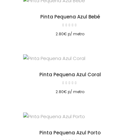
Pinta Pequena Azul Bebé
Avaliação
5.00
cionar
de 5
2.80
€
p/ metro
Pinta Pequena Azul Coral
Avaliação
5.00
cionar
de 5
2.80
€
p/ metro
Pinta Pequena Azul Porto