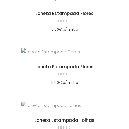
Loneta Estampada Flores
Avaliação
5.00
cionar
de 5
5.50
€
p/ metro
Loneta Estampada Flores
Avaliação
5.00
cionar
de 5
5.50
€
p/ metro
Loneta Estampada Folhas
Avaliação