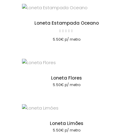
Loneta Estampada Oceano
Avaliação
5.00
cionar
de 5
5.50
€
p/ metro
Loneta Flores
cionar
5.50
€
p/ metro
Loneta Limões
cionar
5.50
€
p/ metro