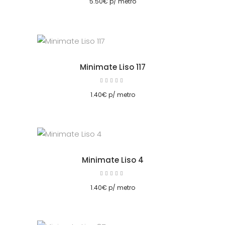
5.50
€
p/ metro
Minimate Liso 117
Avaliação
5.00
cionar
de 5
1.40
€
p/ metro
Minimate Liso 4
Avaliação
5.00
cionar
de 5
1.40
€
p/ metro