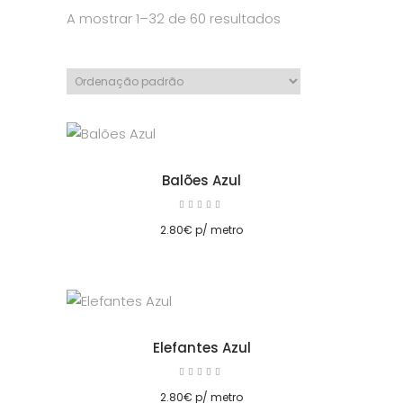
A mostrar 1–32 de 60 resultados
cionar
Balões Azul
Avaliação
5.00
cionar
de 5
2.80
€
p/ metro
Elefantes Azul
Avaliação
5.00
cionar
de 5
2.80
€
p/ metro