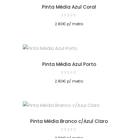
Pinta Média Azul Coral
Avaliação
5.00
cionar
de 5
2.80
€
p/ metro
Pinta Média Azul Porto
Avaliação
5.00
cionar
de 5
2.80
€
p/ metro
Pinta Média Branco c/Azul Claro
Avaliação
5.00
cionar
de 5