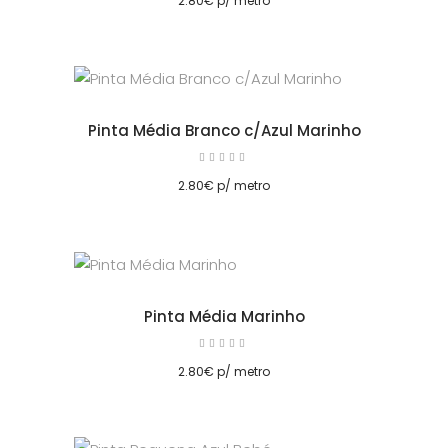
2.80
€
p/ metro
Pinta Média Branco c/Azul Marinho
Avaliação
5.00
cionar
de 5
2.80
€
p/ metro
Pinta Média Marinho
Avaliação
5.00
cionar
de 5
2.80
€
p/ metro