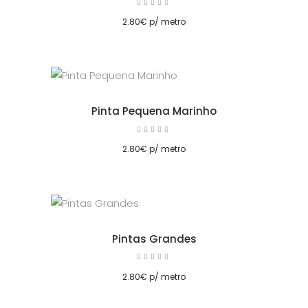
Avaliação
5.00
cionar
de 5
2.80
€
p/ metro
Pinta Pequena Marinho
Avaliação
5.00
cionar
de 5
2.80
€
p/ metro
Pintas Grandes
Avaliação
5.00
de 5
2.80
€
p/ metro