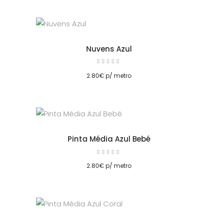
Nuvens Azul
Avaliação
5.00
cionar
de 5
2.80
€
p/ metro
Pinta Média Azul Bebé
Avaliação
5.00
cionar
de 5
2.80
€
p/ metro