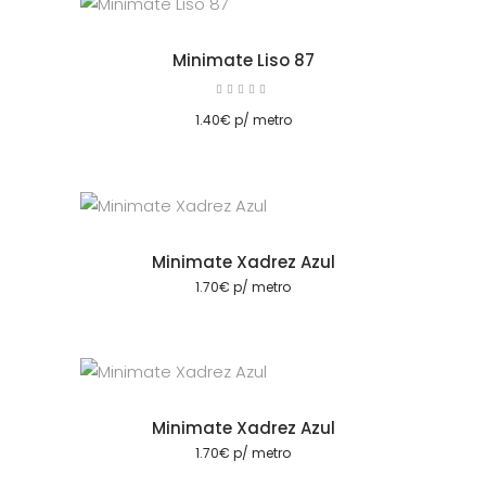
Minimate Liso 87
Avaliação
5.00
cionar
de 5
1.40
€
p/ metro
Minimate Xadrez Azul
cionar
1.70
€
p/ metro
Minimate Xadrez Azul
cionar
1.70
€
p/ metro