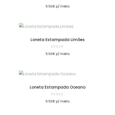
5.00
cionar
de 5
5.50
€
p/ metro
Loneta Estampada Limões
Avaliação
5.00
cionar
de 5
5.50
€
p/ metro
Loneta Estampada Oceano
Avaliação
5.00
cionar
de 5
5.50
€
p/ metro