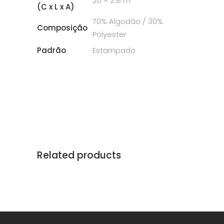
20 × 2.8 m
(C x L x A)
70% Algodão / 30%
Composição
Polyester
Padrão
Estampado
Related products