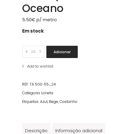
Oceano
5.50
€
p/ metro
Em stock
Loneta
Adicionar
Estampada
Oceano
Add to wishlist
quantity
REF:
TA 500-55_24
Categoria:
Loneta
Etiquetas:
Azul
,
Bege
,
Castanho
Descrição
Informação adicional