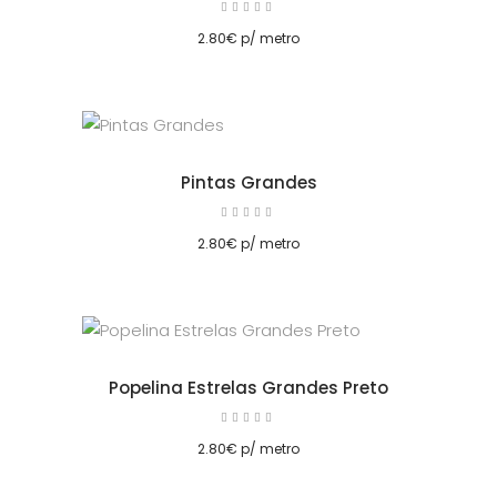
Avaliação
5.00
cionar
de 5
2.80
€
p/ metro
Pintas Grandes
Avaliação
5.00
cionar
de 5
2.80
€
p/ metro
Popelina Estrelas Grandes Preto
Avaliação
5.00
cionar
de 5
2.80
€
p/ metro