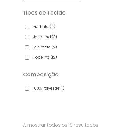
Tipos de Tecido
Fio Tinto
(2)
Jacquard
(3)
Minimate
(2)
Popelina
(12)
Composição
100% Polyester
(1)
A mostrar todos os 19 resultados
cionar