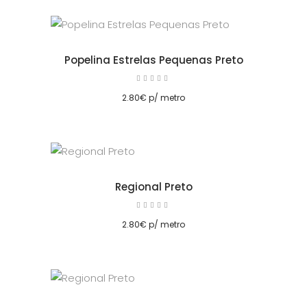
Popelina Estrelas Pequenas Preto
Avaliação
5.00
cionar
de 5
2.80
€
p/ metro
Regional Preto
Avaliação
5.00
cionar
de 5
2.80
€
p/ metro