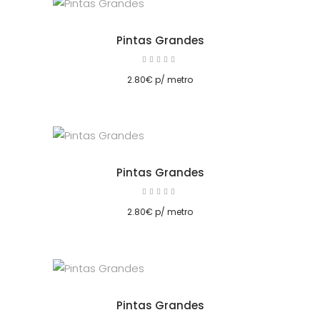
Pintas Grandes
Avaliação
5.00
cionar
de 5
2.80
€
p/ metro
Pintas Grandes
Avaliação
5.00
cionar
de 5
2.80
€
p/ metro
Pintas Grandes