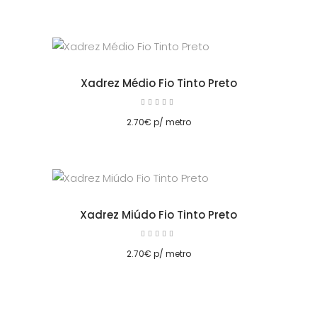
Xadrez Médio Fio Tinto Preto
Avaliação
5.00
cionar
de 5
2.70
€
p/ metro
Xadrez Miúdo Fio Tinto Preto
Avaliação
5.00
de 5
2.70
€
p/ metro