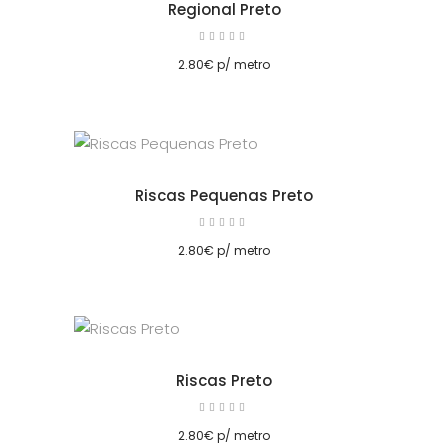
Regional Preto
Avaliação
5.00
cionar
de 5
2.80
€
p/ metro
Riscas Pequenas Preto
Avaliação
5.00
cionar
de 5
2.80
€
p/ metro
Riscas Preto
Avaliação
5.00
cionar
de 5
2.80
€
p/ metro