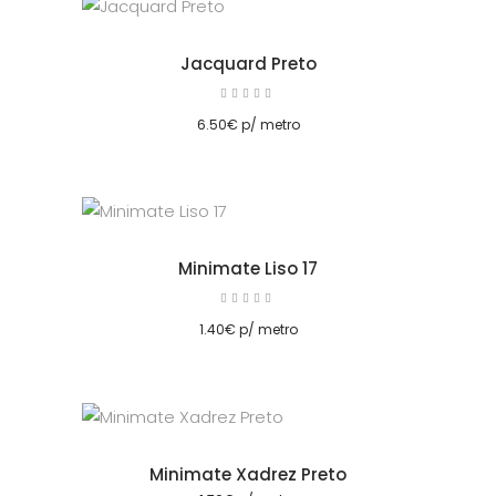
Jacquard Preto
Avaliação
5.00
cionar
de 5
6.50
€
p/ metro
Minimate Liso 17
Avaliação
5.00
cionar
de 5
1.40
€
p/ metro
Minimate Xadrez Preto
cionar