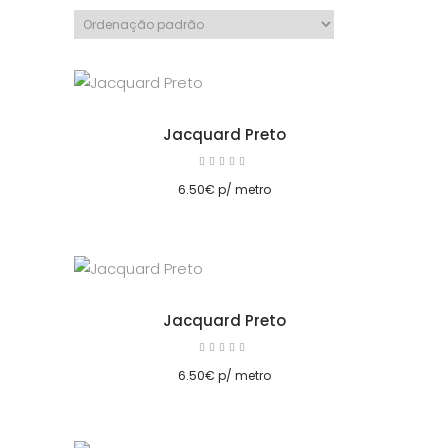
Jacquard Preto
Avaliação
5.00
cionar
de 5
6.50
€
p/ metro
Jacquard Preto
Avaliação
5.00
cionar
de 5
6.50
€
p/ metro