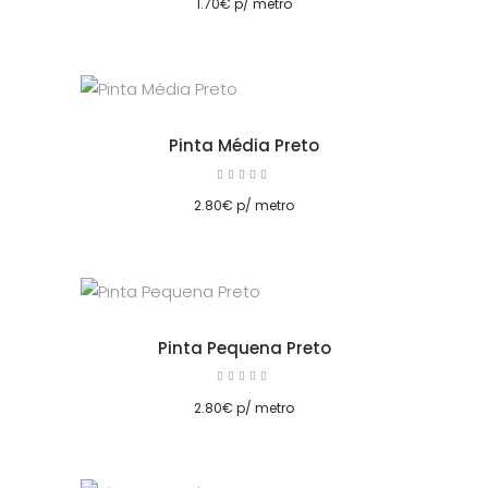
1.70
€
p/ metro
Pinta Média Preto
Avaliação
5.00
cionar
de 5
2.80
€
p/ metro
Pinta Pequena Preto
Avaliação
5.00
cionar
de 5
2.80
€
p/ metro