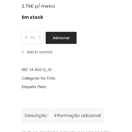
2.70
€
p/ metro
Em stock
Xadrez
Adicionar
Médio
Fio
Add to wishlist
Tinto
Preto
REF:
TA 400-Q_10
quantity
Categoria:
Fio Tinto
Etiqueta:
Preto
Descrição
Informação adicional