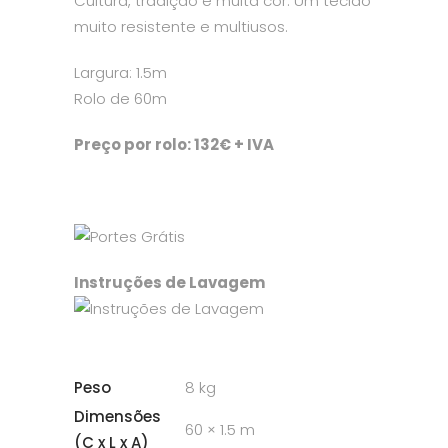
Cultura, tradição e muita cor. Um tecido
muito resistente e multiusos.
Largura: 1.5m
Rolo de 60m
Preço por rolo: 132€ + IVA
Instruções de Lavagem
Peso
8 kg
Dimensões
60 × 1.5 m
(C x L x A)