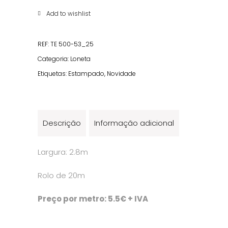
quantity
Add to wishlist
REF:
TE 500-53_25
Categoria:
Loneta
Etiquetas:
Estampado
,
Novidade
Descrição
Informação adicional
Largura: 2.8m
Rolo de 20m
Preço por metro: 5.5€ + IVA