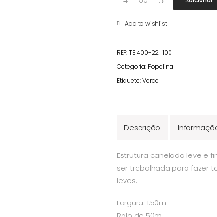
Adicionar
Média
Verde
Add to wishlist
quantity
REF:
TE 400-22_100
Categoria:
Popelina
Etiqueta:
Verde
Descrição
Informação
Estrutura canelada leve e f
ser trabalhada para fazer 
leves.
Largura: 1.50m
Rolo de 50m