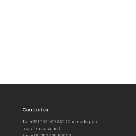
Contactos
Tel. +351 252 400 800 (Chamada para
rede fixa nacional)
Fax. +351 252 400 809/10