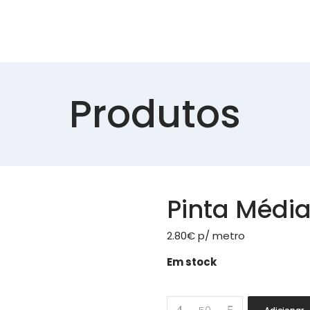
Produtos
Pinta Médi
2.80
€
p/ metro
Em stock
Pinta