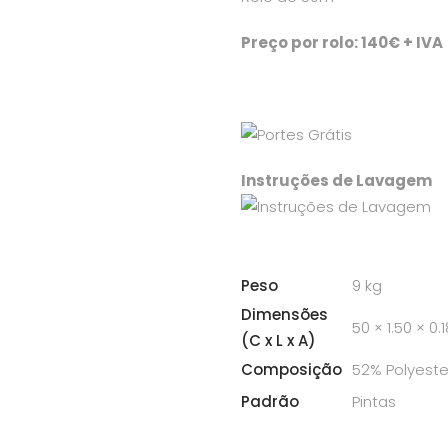
Preço por rolo: 140€ + IVA
Instruções de Lavagem
Peso
9 kg
Dimensões
50 × 1.50 × 0.
(C x L x A)
Composição
52% Polyest
Padrão
Pintas