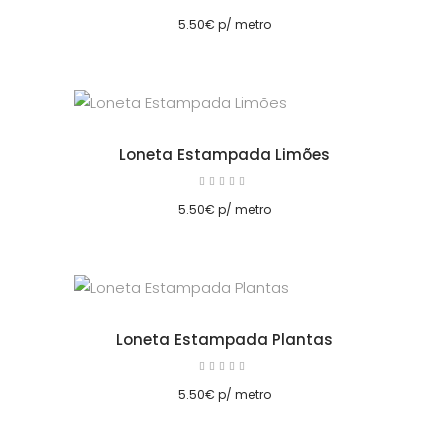
5.00
cionar
de 5
5.50
€
p/ metro
Loneta Estampada Limões
Avaliação
5.00
cionar
de 5
5.50
€
p/ metro
Loneta Estampada Plantas
Avaliação
5.00
cionar
de 5
5.50
€
p/ metro