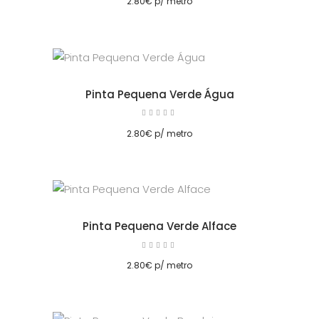
2.80
€
p/ metro
Pinta Pequena Verde Água
Avaliação
5.00
cionar
de 5
2.80
€
p/ metro
Pinta Pequena Verde Alface
Avaliação
5.00
cionar
de 5
2.80
€
p/ metro