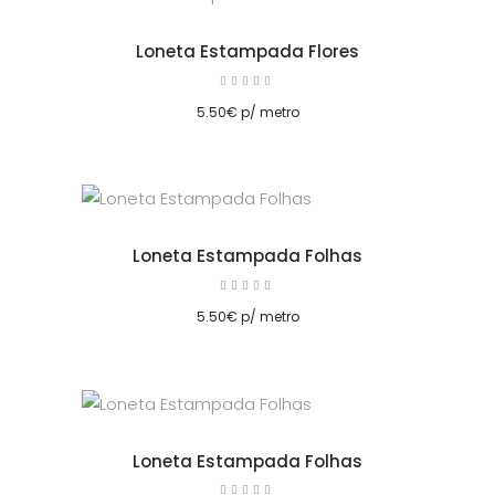
Loneta Estampada Flores
Avaliação
5.00
cionar
de 5
5.50
€
p/ metro
Loneta Estampada Folhas
Avaliação
5.00
cionar
de 5
5.50
€
p/ metro
Loneta Estampada Folhas
Avaliação