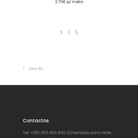
2.70
€
p/ metro
1
2
View All
Contactos
Tel. +351 252 400 800 (Chamada para rede