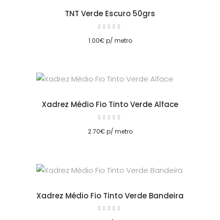
TNT Verde Escuro 50grs
Avaliação
5.00
cionar
de 5
1.00
€
p/ metro
Xadrez Médio Fio Tinto Verde Alface
Avaliação
5.00
cionar
de 5
2.70
€
p/ metro
Xadrez Médio Fio Tinto Verde Bandeira
Avaliação
5.00
de 5