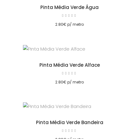
Pinta Média Verde Água
Avaliação
5.00
cionar
de 5
2.80
€
p/ metro
Pinta Média Verde Alface
Avaliação
5.00
cionar
de 5
2.80
€
p/ metro
Pinta Média Verde Bandeira
Avaliação
5.00
cionar
de 5