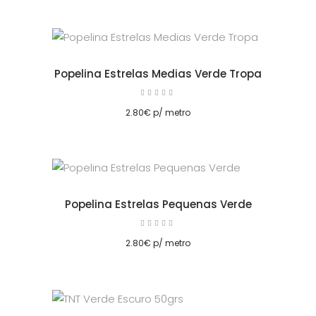
Popelina Estrelas Medias Verde Tropa
Avaliação
5.00
cionar
de 5
2.80
€
p/ metro
Popelina Estrelas Pequenas Verde
Avaliação
5.00
cionar
de 5
2.80
€
p/ metro