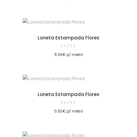
Loneta Estampada Flores
Avaliação
5.00
cionar
de 5
5.50
€
p/ metro
Loneta Estampada Flores
Avaliação
5.00
cionar
de 5
5.50
€
p/ metro