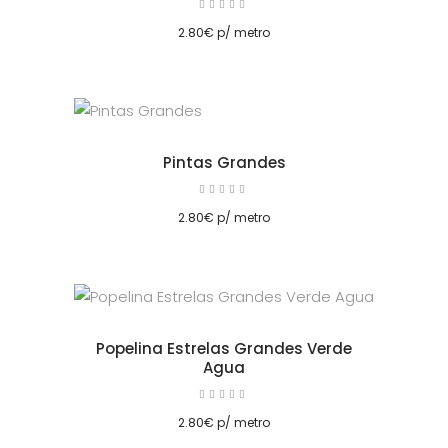
Avaliação
5.00
cionar
de 5
2.80
€
p/ metro
Pintas Grandes
Avaliação
5.00
cionar
de 5
2.80
€
p/ metro
Popelina Estrelas Grandes Verde
Agua
Avaliação
5.00
cionar
de 5
2.80
€
p/ metro