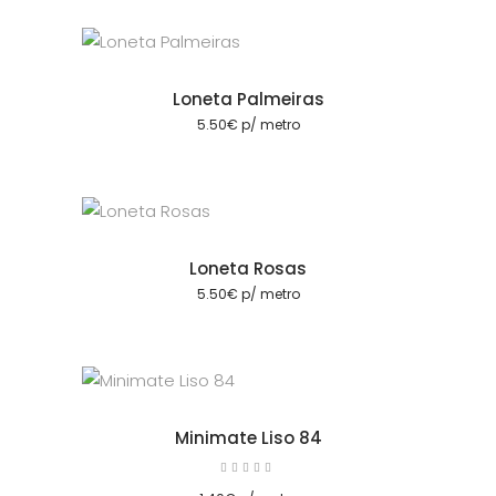
Loneta Palmeiras
cionar
5.50
€
p/ metro
Loneta Rosas
cionar
5.50
€
p/ metro
Minimate Liso 84
Avaliação
5.00
cionar
de 5