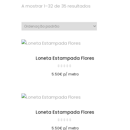
A mostrar 1–32 de 35 resultados
cionar
Loneta Estampada Flores
Avaliação
5.00
cionar
de 5
5.50
€
p/ metro
Loneta Estampada Flores
Avaliação
5.00
cionar
de 5
5.50
€
p/ metro