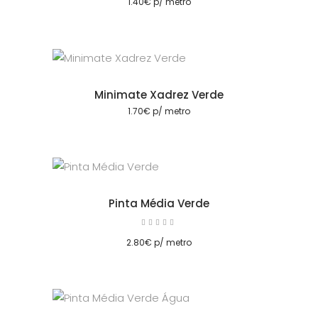
1.40
€
p/ metro
Minimate Xadrez Verde
cionar
1.70
€
p/ metro
Pinta Média Verde
Avaliação
5.00
cionar
de 5
2.80
€
p/ metro