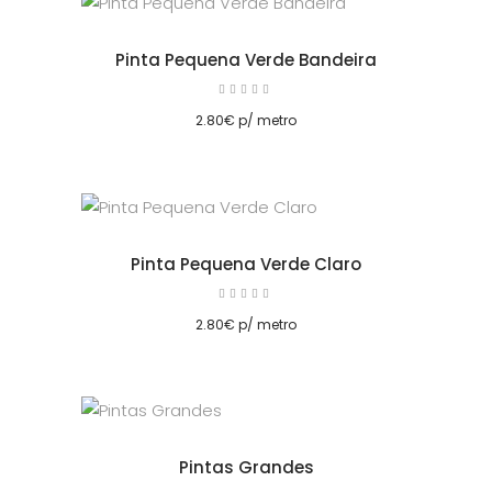
Pinta Pequena Verde Bandeira
Avaliação
5.00
cionar
de 5
2.80
€
p/ metro
Pinta Pequena Verde Claro
Avaliação
5.00
cionar
de 5
2.80
€
p/ metro
Pintas Grandes