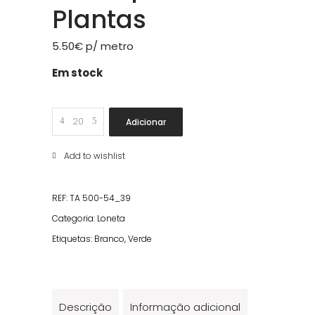
Plantas
5.50
€
p/ metro
Em stock
Loneta
Adicionar
Estampada
Plantas
Add to wishlist
quantity
REF:
TA 500-54_39
Categoria:
Loneta
Etiquetas:
Branco
,
Verde
Descrição
Informação adicional