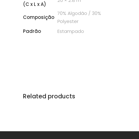
20 × 2.8 m
(C x L x A)
70% Algodão / 30%
Composição
Polyester
Padrão
Estampado
Related products