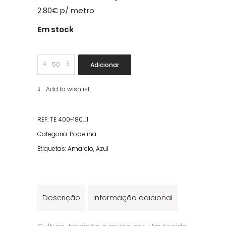
2.80
€
p/ metro
Em stock
Regional
Adicionar
Amarelo/Azul
quantity
Add to wishlist
REF:
TE 400-180_1
Categoria:
Popelina
Etiquetas:
Amarelo
,
Azul
Descrição
Informação adicional