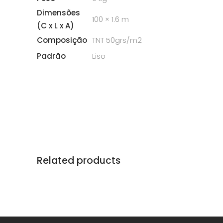
Dimensões
100 × 1.6 m
(C x L x A)
Composição
TNT 50grs/m2
Padrão
Liso
Related products