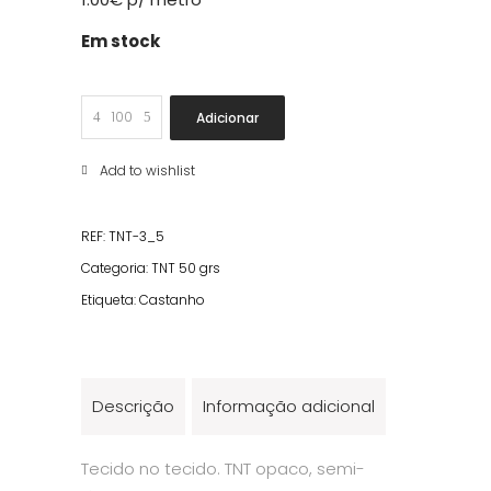
Em stock
TNT
Adicionar
Castanho
50grs
Add to wishlist
quantity
REF:
TNT-3_5
Categoria:
TNT 50 grs
Etiqueta:
Castanho
Descrição
Informação adicional
Tecido no tecido. TNT opaco, semi-