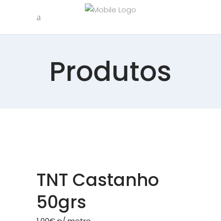
Produtos
TNT Castanho
50grs
1.00
€
p/ metro