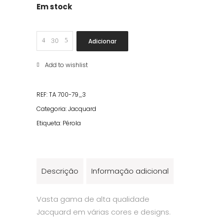
Em stock
Jacquard
Adicionar
Perola
quantity
Add to wishlist
REF:
TA 700-79_3
Categoria:
Jacquard
Etiqueta:
Pérola
Descrição
Informação adicional
Vasta gama de alta qualidade
Jacquard em várias cores e designs.