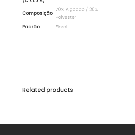
(C x L x A)
70% Algodão / 30%
Composição
Polyester
Padrão
Floral
Related products