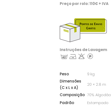
Preço por rolo: 110€ + IVA
Instruções de Lavagem
Peso
9 kg
Dimensões
20 × 2.8 m
(C x L x A)
Composição
70% Algodão 
Padrão
Estampado