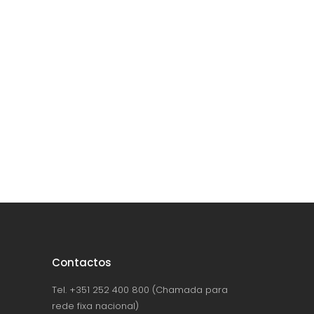
Contactos
Tel. +351 252 400 800 (Chamada para
rede fixa nacional)