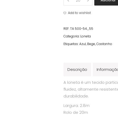
Adicionar
Estampada
Flores
Add to wishlist
quantity
REF:
TA 500-54_55
Categoria:
Loneta
Etiquetas:
Azul
,
Bege
,
Castanho
Descrição
Informação
A loneta é um tecido parti
fluidez, altamente resisten
durabilidade.
Largura: 2.8m
Rolo de 20m