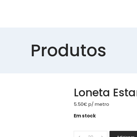
Produtos
Loneta Est
5.50
€
p/ metro
Em stock
Loneta