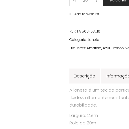
Adicionar
Estampada
Limões
Add to wishlist
quantity
REF:
TA 500-53_16
Categoria:
Loneta
Etiquetas:
Amarelo
,
Azul
,
Branco
,
V
Descrição
Informação
A loneta é um tecido parti
fluidez, altamente resisten
durabilidade.
Largura: 2.8m
Rolo de 20m