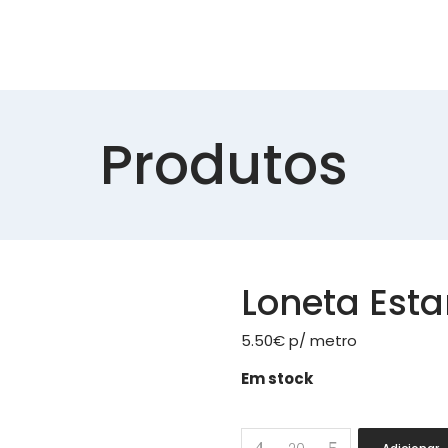
Produtos
Loneta Est
5.50
€
p/ metro
Em stock
Loneta