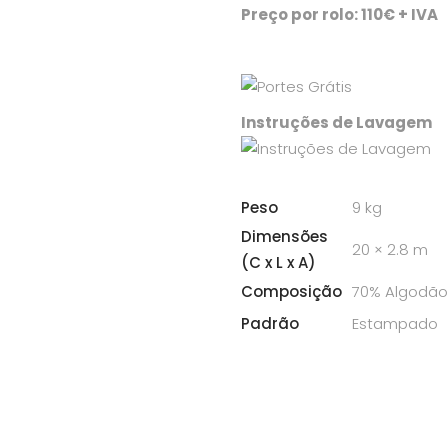
Preço por rolo: 110€ + IVA
Instruções de Lavagem
Peso
9 kg
Dimensões
20 × 2.8 m
(C x L x A)
Composição
70% Algodão 
Padrão
Estampado