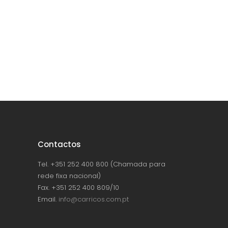
Contactos
Tel. +351 252 400 800 (Chamada para
rede fixa nacional)
Fax. +351 252 400 809/10
Email.
info@carricos.com.pt