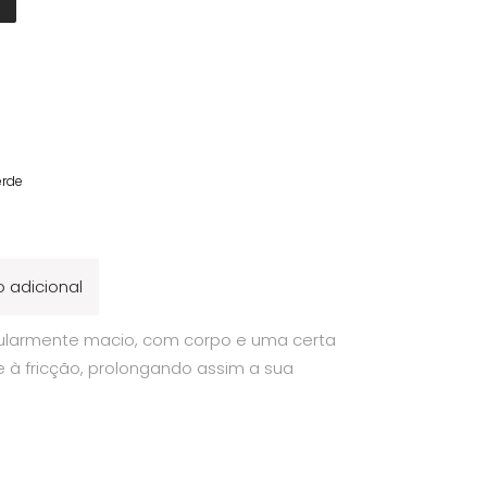
erde
 adicional
cularmente macio, com corpo e uma certa
te à fricção, prolongando assim a sua